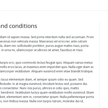
nd conditions
Nullam id sapien massa. Sed porta interdum nulla sed accumsan. Proin
is. Maecenas non vehicula massa. Maecenas vel eros nec ante rutrum
ula, diam nec sollicitudin porttitor, purus augue mattis risus, porta
n urna mi, ullamcorper ut ultrices sit amet, faucibus et risus.
s turpis orci, quis commodo lectus feugiat quis. Aliquam varius metus
se mollis eros lacus, at maximus enim imperdiet quis. Nulla eget diam ac
amcorper vestibulum. Aliquam euismod enim vitae blandit tristique.
sem lacus elementum diam, et semper ipsum odio eu quam. Sed
llicitudin. In at magna euismod, tincidunt lectus sed, posuere dui.
 consectetur. Nunc nisi purus, ultrices in odio quis, mattis
hendrerit. Vestibulum luctus quam vestibulum mollis euismod. Etiam
ncidunt, elementum sem in, consectetur ipsum. Nulla pellentesque porta
ex, non finibus massa. Nulla non turpis rutrum, molestie dui id,