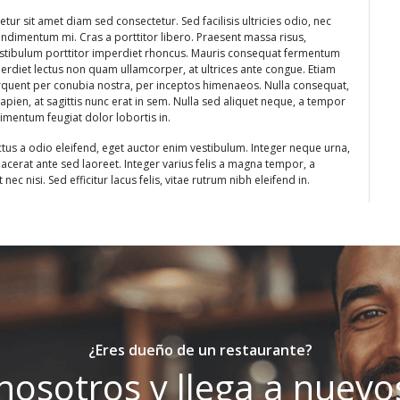
ur sit amet diam sed consectetur. Sed facilisis ultricies odio, nec
ondimentum mi. Cras a porttitor libero. Praesent massa risus,
Vestibulum porttitor imperdiet rhoncus. Mauris consequat fermentum
mperdiet lectus non quam ullamcorper, at ultrices ante congue. Etiam
 torquent per conubia nostra, per inceptos himenaeos. Nulla consequat,
pien, at sagittis nunc erat in sem. Nulla sed aliquet neque, a tempor
imentum feugiat dolor lobortis in.
ctus a odio eleifend, eget auctor enim vestibulum. Integer neque urna,
placerat ante sed laoreet. Integer varius felis a magna tempor, a
 nec nisi. Sed efficitur lacus felis, vitae rutrum nibh eleifend in.
¿Eres dueño de un restaurante?
nosotros y llega a nuevos