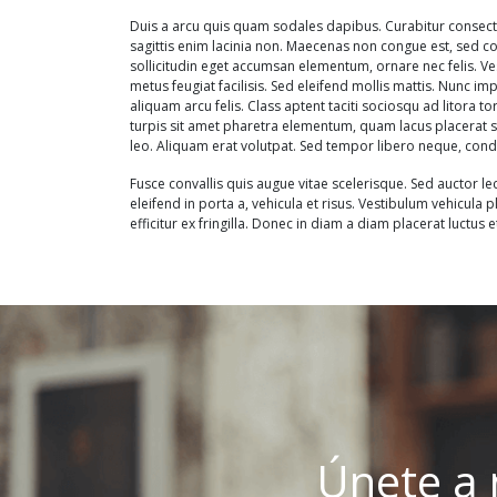
Duis a arcu quis quam sodales dapibus. Curabitur consectet
sagittis enim lacinia non. Maecenas non congue est, sed c
sollicitudin eget accumsan elementum, ornare nec felis. 
metus feugiat facilisis. Sed eleifend mollis mattis. Nunc i
aliquam arcu felis. Class aptent taciti sociosqu ad litora
turpis sit amet pharetra elementum, quam lacus placerat sa
leo. Aliquam erat volutpat. Sed tempor libero neque, cond
Fusce convallis quis augue vitae scelerisque. Sed auctor le
eleifend in porta a, vehicula et risus. Vestibulum vehicula 
efficitur ex fringilla. Donec in diam a diam placerat luctus et
Únete a 