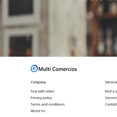
Company
Servic
Test with video
Find a 
Privacy policy
Service
Terms and conditions
Contác
About Us