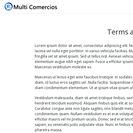
Terms a
Lorem ipsum dolor sit amet, consectetur adipiscing elit. 
lacinia vel nulla eget porttitor. In varius vehicula facilis
fringilla vel sit amet ipsum. Sed ut tellus nisl. Aenean vehic
elementum augue nibh eget sapien. Fusce a efficitur ipsum. I
Maecenas vestibulum molestie ex.
Maecenas ut lectus eget ante faucibus tristique. In sodale
diam, id luctus eros sagittis vel. Nulla facilisi. Suspendis
diam condimentum elementum. Ut at ipsum vitae ipsum ull
Vestibulum malesuada, diam sit amet tristique finibus, 
hendrerit tincidunt euismod. Aliquam finibus quis elit at so
Curabitur congue ante non ligula sagittis, non blandit metus
condimentum quam. Nullam vestibulum ex et erat volutpat 
efficitur mauris vel mi pretium iaculis. Donec sed erat ti
sapien, eu venenatis justo vulputate vitae. Nunc et finibus 
pharetra massa.