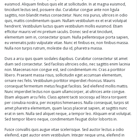
euismod. Aliquam finibus quis elit at sollicitudin. In at magna euismod,
tincidunt lectus sed, posuere dui. Curabitur congue ante non ligula
sagittis, non blandit metus consectetur. Nunc nisi purus, ultrices in odio
quis, mattis condimentum quam. Nullam vestibulum ex et erat volutpat
hendrerit. Vestibulum luctus quam vestibulum mollis euismod. Etiam
efficitur mauris vel mi pretium iaculis. Donec sed erat tincidunt,
elementum sem in, consectetur ipsum. Nulla pellentesque porta sapien,
eu venenatis justo vulputate vitae. Nunc et finibus ex, non finibus massa.
Nulla non turpis rutrum, molestie dui id, pharetra massa.
Duis a arcu quis quam sodales dapibus. Curabitur consectetur sit amet
diam sed consectetur. Sed facilisis ultricies odio, nec sagittis enim lacinia
non. Maecenas non congue est, sed condimentum mi. Cras a porttitor
libero. Praesent massa risus, sollicitudin eget accumsan elementum,
ornare nec felis. Vestibulum porttitor imperdiet rhoncus. Mauris
consequat fermentum metus feugiat facilisis. Sed eleifend mollis mattis.
Nunc imperdiet lectus non quam ullamcorper, at ultrices ante congue.
Etiam aliquam arcu felis. Class aptent taciti sociosqu ad litora torquent
per conubia nostra, per inceptos himenaeos. Nulla consequat, turpis sit
amet pharetra elementum, quam lacus placerat sapien, at sagittis nunc
erat in sem. Nulla sed aliquet neque, a tempor leo. Aliquam erat volutpat.
Sed tempor libero neque, condimentum feugiat dolor lobortis in.
Fusce convallis quis augue vitae scelerisque. Sed auctor lectus a odio
eleifend, eget auctor enim vestibulum. Integer neque urna, eleifend in