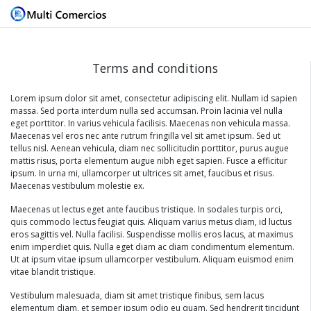
Terms and conditions
Lorem ipsum dolor sit amet, consectetur adipiscing elit. Nullam id sapien
massa. Sed porta interdum nulla sed accumsan. Proin lacinia vel nulla
eget porttitor. In varius vehicula facilisis. Maecenas non vehicula massa.
Maecenas vel eros nec ante rutrum fringilla vel sit amet ipsum. Sed ut
tellus nisl. Aenean vehicula, diam nec sollicitudin porttitor, purus augue
mattis risus, porta elementum augue nibh eget sapien. Fusce a efficitur
ipsum. In urna mi, ullamcorper ut ultrices sit amet, faucibus et risus.
Maecenas vestibulum molestie ex.
Maecenas ut lectus eget ante faucibus tristique. In sodales turpis orci,
quis commodo lectus feugiat quis. Aliquam varius metus diam, id luctus
eros sagittis vel. Nulla facilisi. Suspendisse mollis eros lacus, at maximus
enim imperdiet quis. Nulla eget diam ac diam condimentum elementum.
Ut at ipsum vitae ipsum ullamcorper vestibulum. Aliquam euismod enim
vitae blandit tristique.
Vestibulum malesuada, diam sit amet tristique finibus, sem lacus
elementum diam, et semper ipsum odio eu quam. Sed hendrerit tincidunt